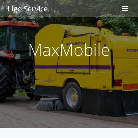
Skip
Ligo Service
to
content
MaxMobile