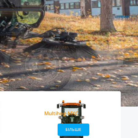
Multihog-MXC
БІЛЬШЕ