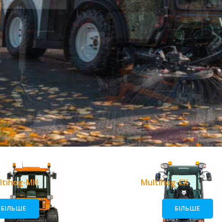
ltihog-MH
Multihog-CX
БІЛЬШЕ
БІЛЬШЕ