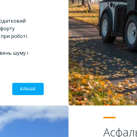
И
одатковий
мфорту
при роботі.
вень шуму і
БІЛЬШЕ
Асфал