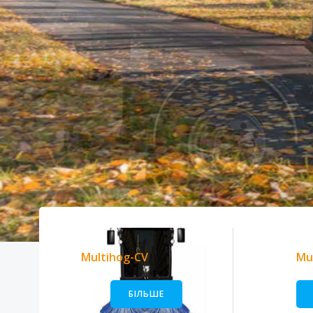
Multihog-CV
Mu
БІЛЬШЕ