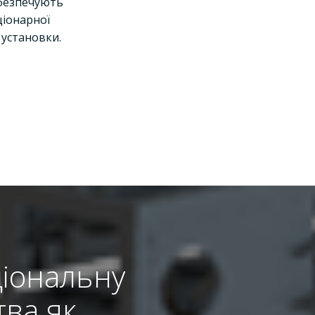
безпечують
ціонарної
 установки.
ціональну
тва як