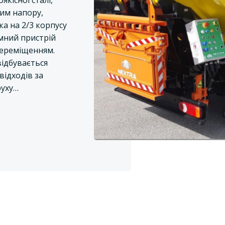
кісної сталі,
ким напору,
а на 2/3 корпусу
мний пристрій
ереміщенням.
відбувається
відходів за
руху…