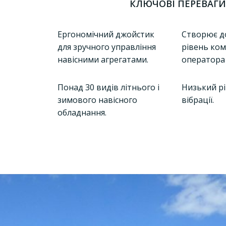
КЛЮЧОВІ ПЕРЕВАГ
Ергономічний джойстик
Створює д
для зручного управління
рівень ко
навісними агрегатами.
оператора 
Понад 30 видів літнього і
Низький рі
зимового навісного
вібрації.
обладнання.