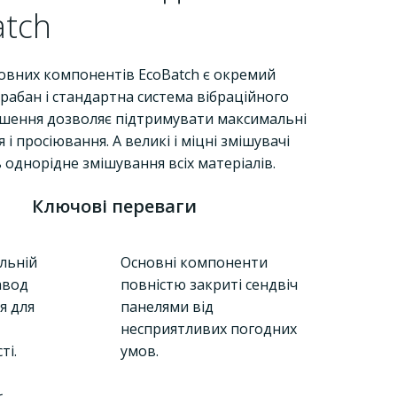
atch
овних компонентів EcoBatch є окремий
рабан і стандартна система вібраційного
рішення дозволяє підтримувати максимальні
 і просіювання. А великі і міцні змішувачі
однорідне змішування всіх матеріалів.
Ключові переваги
льній
Основні компоненти
авод
повністю закриті сендвіч
я для
панелями від
несприятливих погодних
ті.
умов.