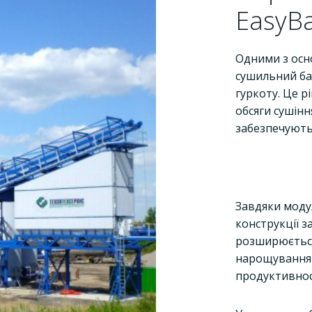
EasyB
Одними з осн
сушильний ба
гуркоту. Це 
обсяги сушіння
забезпечують 
Завдяки моду
конструкції з
розширюєтьс
нарощування
продуктивнос