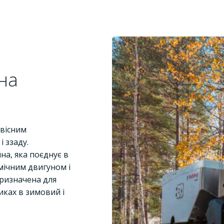
на
авісним
і ззаду.
на, яка поєднує в
мічним двигуном і
ризначена для
иках в зимовий і