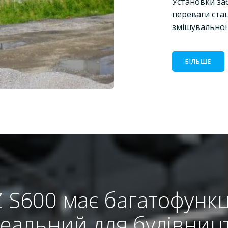
Установки за
переваги ста
змішувальної
БІЛЬШЕ
 S600 має багатофунк
деальний для будівниц