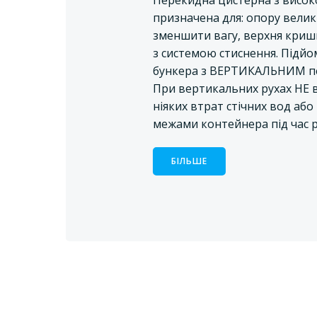
Перекидна цистерна з високоя
призначена для: опору вели
зменшити вагу, верхня кришк
з системою стиснення. Підйо
бункера з ВЕРТИКАЛЬНИМ п
При вертикальних рухах НЕ 
ніяких втрат стічних вод або 
межами контейнера під час 
БІЛЬШЕ