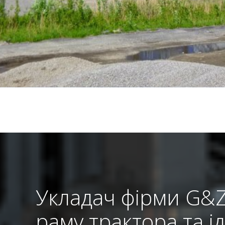
Укладач фірми G&Z
раму трактора та і