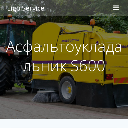
Skip
Ligo Service
to
content
Асфальтоуклада
льник S600